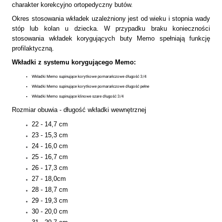
charakter korekcyjno ortopedyczny butów.
Okres stosowania wkładek uzależniony jest od wieku i stopnia wady
stóp lub kolan u dziecka. W przypadku braku konieczności
stosowania wkładek korygujących buty Memo spełniają funkcję
profilaktyczną.
Wkładki z systemu korygującego Memo:
Wkładki Memo supinujące korytkowe pomarańczowe długość 3/4
Wkładki Memo supinujące korytkowe pomarańczowe długość pełne
Wkładki Memo supinujące klinowe szare długość 3/4
Rozmiar obuwia - długość wkładki wewnętrznej
22 - 14,7 cm
23 - 15,3 cm
24 - 16,0 cm
25 - 16,7 cm
26 - 17,3 cm
27 - 18,0cm
28 - 18,7 cm
29 - 19,3 cm
30 - 20,0 cm