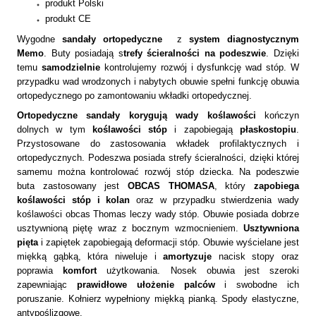
produkt Polski
produkt CE
Wygodne
sandały ortopedyczne
z
system diagnostycznym
Memo
. Buty posiadają s
trefy ścieralności na podeszwie
. Dzięki
temu
samodzielnie
kontrolujemy rozwój i dysfunkcję wad stóp. W
przypadku wad wrodzonych i nabytych obuwie spełni funkcję obuwia
ortopedycznego po zamontowaniu wkładki ortopedycznej.
Ortopedyczne sandały korygują wady koślawości
kończyn
dolnych w tym
koślawości stóp
i zapobiegają
płaskostopiu
.
Przystosowane do zastosowania wkładek profilaktycznych i
ortopedycznych. Podeszwa posiada strefy ścieralności, dzięki której
samemu można kontrolować rozwój stóp dziecka. Na podeszwie
buta zastosowany jest
OBCAS THOMASA
, który
zapobiega
koślawości stóp i kolan
oraz w przypadku stwierdzenia wady
koślawości obcas Thomas leczy wady stóp. Obuwie posiada dobrze
usztywnioną piętę wraz z bocznym wzmocnieniem.
Usztywniona
pięta
i zapiętek zapobiegają deformacji stóp. Obuwie wyścielane jest
miękką gąbką, która niweluje i
amortyzuje
nacisk stopy oraz
poprawia
komfort
użytkowania. Nosek obuwia jest szeroki
zapewniając
prawidłowe ułożenie palców
i swobodne ich
poruszanie. Kołnierz wypełniony miękką pianką. Spody elastyczne,
antypoślizgowe.