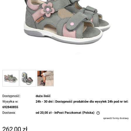
Dostępność:
duża ilość
Wysyłka w:
24h - 30 dni | Dostępność produktów dla wysyłek 24h pod nr tel:
692840855
Dostawa:
od 20,00 zł
- InPost Paczkomat
(Polska)
Cena nie zawiera ewentualnych kosztów płatności
sprawdź formy dostawy
262,00 zł