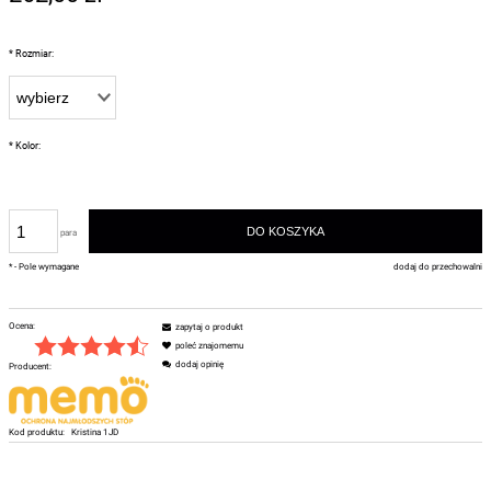
*
Rozmiar:
*
Kolor:
DO KOSZYKA
para
*
- Pole wymagane
dodaj do przechowalni
Ocena:
zapytaj o produkt
poleć znajomemu
dodaj opinię
Producent:
Kod produktu:
Kristina 1JD