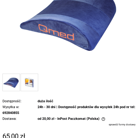
Dostępność:
duża ilość
Wysyłka w:
24h - 30 dni | Dostępność produktów dla wysyłek 24h pod nr tel:
692840855
Dostawa:
od 20,00 zł
- InPost Paczkomat
(Polska)
Cena nie zawiera ewentualnych kosztów płatności
sprawdź formy dostawy
65,00 zł