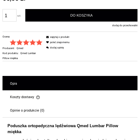
DO KOSZYKA
szt.
dodaj do przechowalni
Ocena:
zapytaj o produkt
poleć znajomemu
dodaj opinię
Producent:
Qmed
Kod produktu:
Qmed Lumbar
Pillow miękka
Opis
Koszty dostawy
Cena nie zawiera ewentualnych kosztów płatności
Opinie o produkcie (0)
Poduszka ortopedyczna lędźwiowa Qmed Lumbar Pillow
miękka