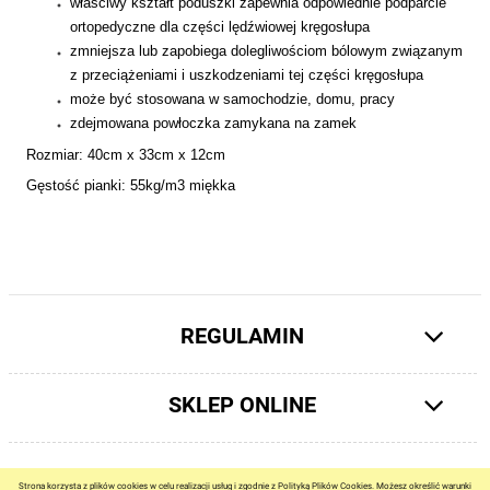
właściwy kształt poduszki zapewnia odpowiednie podparcie
ortopedyczne dla części lędźwiowej kręgosłupa
zmniejsza lub zapobiega dolegliwościom bólowym związanym
z przeciążeniami i uszkodzeniami tej części kręgosłupa
może być stosowana w samochodzie, domu, pracy
zdejmowana powłoczka zamykana na zamek
Rozmiar: 40cm x 33cm x 12cm
Gęstość pianki: 55kg/m3 miękka
REGULAMIN
SKLEP ONLINE
pokaż pełną wersję strony
Strona korzysta z plików cookies w celu realizacji usług i zgodnie z Polityką Plików Cookies. Możesz określić warunki