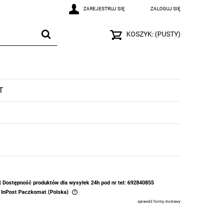
ZAREJESTRUJ SIĘ
ZALOGUJ SIĘ
KOSZYK:
(PUSTY)
T
 | Dostępność produktów dla wysyłek 24h pod nr tel: 692840855
- InPost Paczkomat
(Polska)
sprawdź formy dostawy
ewentualnych kosztów