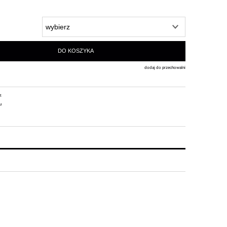
DO KOSZYKA
dodaj do przechowalni
t
u