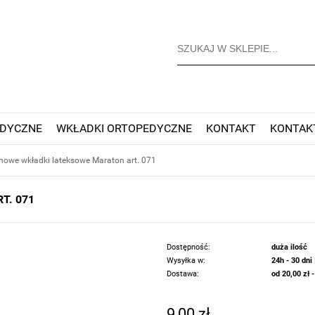
EDYCZNE
WKŁADKI ORTOPEDYCZNE
KONTAKT
KONTAK
owe wkładki lateksowe Maraton art. 071
T. 071
Dostępność:
duża ilość
Wysyłka w:
24h - 30 dni
Dostawa:
od 20,00 zł
Cena nie zawiera 
9,00 zł