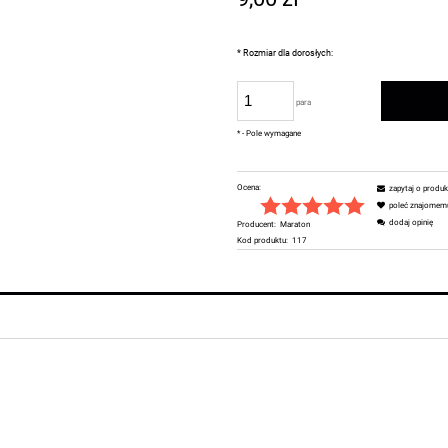
płatności
*
Rozmiar dla dorosłych:
para
*
- Pole wymagane
Ocena:
zapytaj o produk
poleć znajomem
dodaj opinię
Producent:
Maraton
Kod produktu:
117
ch kosztów