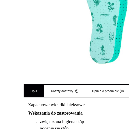
Opis
Koszty dostawy
Opinie o produkcie (0)
Zapachowe wkładki lateksowe
Cena nie zawiera ewentualny
płatności
Wskazania do zastosowania
zwiększona higiena stóp
pocenie się stóp