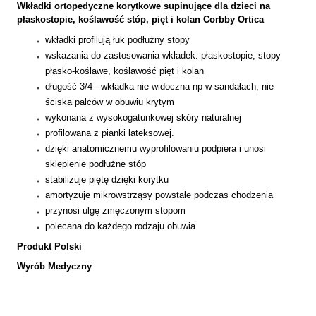
Wkładki ortopedyczne korytkowe supinujące dla dzieci na
płaskostopie, koślawość stóp, pięt i kolan Corbby Ortica
wkładki profilują łuk podłużny stopy
wskazania do zastosowania wkładek: płaskostopie, stopy
płasko-koślawe, koślawość pięt i kolan
długość 3/4 - wkładka nie widoczna np w sandałach, nie
ściska palców w obuwiu krytym
wykonana z wysokogatunkowej skóry naturalnej
profilowana z pianki lateksowej.
dzięki anatomicznemu wyprofilowaniu podpiera i unosi
sklepienie podłużne stóp
stabilizuje piętę dzięki korytku
amortyzuje mikrowstrząsy powstałe podczas chodzenia
przynosi ulgę zmęczonym stopom
polecana do każdego rodzaju obuwia
Produkt Polski
Wyrób Medyczny