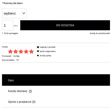
*
Rozmiary dla dzieci:
DO KOSZYKA
para
*
- Pole wymagane
dodaj do przechowalni
Ocena:
zapytaj o produkt
poleć znajomemu
dodaj opinię
Producent:
Corbby
Kod produktu:
70
Opis
Koszty dostawy
Cena nie zawiera ewentualnych kosztów płatności
Opinie o produkcie (0)